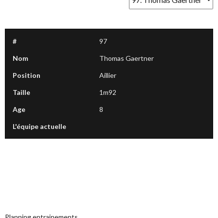
#
97
Nom
Thomas Gaertner
Position
Aillier
Taille
1m92
Age
8
L'équipe actuelle
Planning entrainements