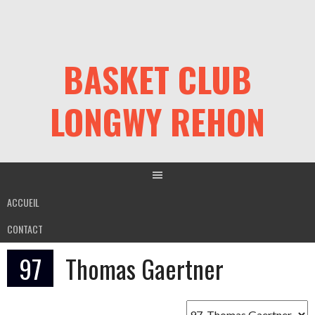
Aller
au
contenu
BASKET CLUB
LONGWY REHON
ACCUEIL
CONTACT
97
Thomas Gaertner